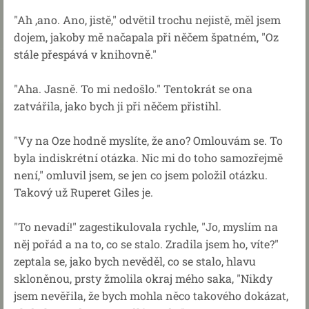
"Ah ,ano. Ano, jistě," odvětil trochu nejistě, měl jsem
dojem, jakoby mě načapala při něčem špatném, "Oz
stále přespává v knihovně."
"Aha. Jasně. To mi nedošlo." Tentokrát se ona
zatvářila, jako bych ji při něčem přistihl.
"Vy na Oze hodně myslíte, že ano? Omlouvám se. To
byla indiskrétní otázka. Nic mi do toho samozřejmě
není," omluvil jsem, se jen co jsem položil otázku.
Takový už Ruperet Giles je.
"To nevadí!" zagestikulovala rychle, "Jo, myslím na
něj pořád a na to, co se stalo. Zradila jsem ho, víte?"
zeptala se, jako bych nevěděl, co se stalo, hlavu
skloněnou, prsty žmolila okraj mého saka, "Nikdy
jsem nevěřila, že bych mohla něco takového dokázat,