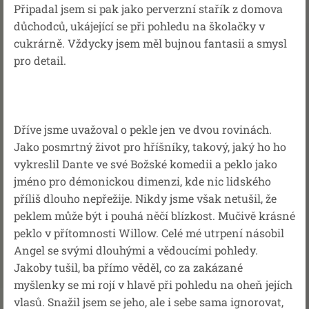
Připadal jsem si pak jako perverzní stařík z domova
důchodců, ukájející se při pohledu na školačky v
cukrárně. Vždycky jsem měl bujnou fantasii a smysl
pro detail.
Dříve jsme uvažoval o pekle jen ve dvou rovinách.
Jako posmrtný život pro hříšníky, takový, jaký ho ho
vykreslil Dante ve své Božské komedii a peklo jako
jméno pro démonickou dimenzi, kde nic lidského
příliš dlouho nepřežije. Nikdy jsme však netušil, že
peklem může být i pouhá něčí blízkost. Mučivě krásné
peklo v přítomnosti Willow. Celé mé utrpení násobil
Angel se svými dlouhými a vědoucími pohledy.
Jakoby tušil, ba přímo věděl, co za zakázané
myšlenky se mi rojí v hlavě při pohledu na oheň jejích
vlasů. Snažil jsem se jeho, ale i sebe sama ignorovat,