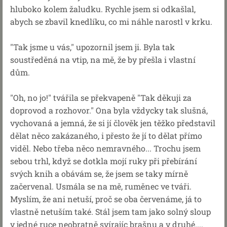
hluboko kolem žaludku. Rychle jsem si odkašlal,
abych se zbavil knedlíku, co mi náhle narostl v krku.
"Tak jsme u vás," upozornil jsem ji. Byla tak
soustředěná na vtip, na mě, že by přešla i vlastní
dům.
"Oh, no jo!" tvářila se překvapeně "Tak děkuji za
doprovod a rozhovor." Ona byla vždycky tak slušná,
vychovaná a jemná, že si jí člověk jen těžko představil
dělat něco zakázaného, i přesto že jí to dělat přímo
viděl. Nebo třeba něco nemravného... Trochu jsem
sebou trhl, když se dotkla mojí ruky při přebírání
svých knih a obávám se, že jsem se taky mírně
začervenal. Usmála se na mě, ruměnec ve tváři.
Myslím, že ani netuší, proč se oba červenáme, já to
vlastně netuším také. Stál jsem tam jako solný sloup
v jedné ruce neobratně svírajíc brašnu a v druhé....