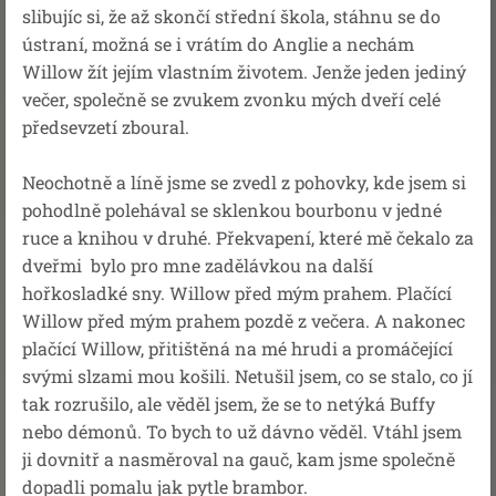
slibujíc si, že až skončí střední škola, stáhnu se do
ústraní, možná se i vrátím do Anglie a nechám
Willow žít jejím vlastním životem. Jenže jeden jediný
večer, společně se zvukem zvonku mých dveří celé
předsevzetí zboural.
Neochotně a líně jsme se zvedl z pohovky, kde jsem si
pohodlně polehával se sklenkou bourbonu v jedné
ruce a knihou v druhé. Překvapení, které mě čekalo za
dveřmi bylo pro mne zadělávkou na další
hořkosladké sny. Willow před mým prahem. Plačící
Willow před mým prahem pozdě z večera. A nakonec
plačící Willow, přitištěná na mé hrudi a promáčející
svými slzami mou košili. Netušil jsem, co se stalo, co jí
tak rozrušilo, ale věděl jsem, že se to netýká Buffy
nebo démonů. To bych to už dávno věděl. Vtáhl jsem
ji dovnitř a nasměroval na gauč, kam jsme společně
dopadli pomalu jak pytle brambor.