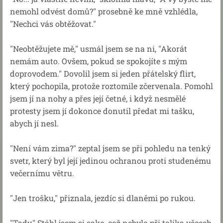
nemohl odvést domů?" prosebně ke mně vzhlédla,
"Nechci vás obtěžovat."
"Neobtěžujete mě," usmál jsem se na ni, "Akorát
nemám auto. Ovšem, pokud se spokojíte s mým
doprovodem." Dovolil jsem si jeden přátelský flirt,
který pochopila, protože roztomile zčervenala. Pomohl
jsem jí na nohy a přes její četné, i když nesmělé
protesty jsem jí dokonce donutil předat mi tašku,
abych jí nesl.
"Není vám zima?" zeptal jsem se při pohledu na tenký
svetr, který byl její jedinou ochranou proti studenému
večernímu větru.
"Jen trošku," přiznala, jezdíc si dlaněmi po rukou.
"Tady," Stáhl jsem si sako, což nebylo při tolika věcech