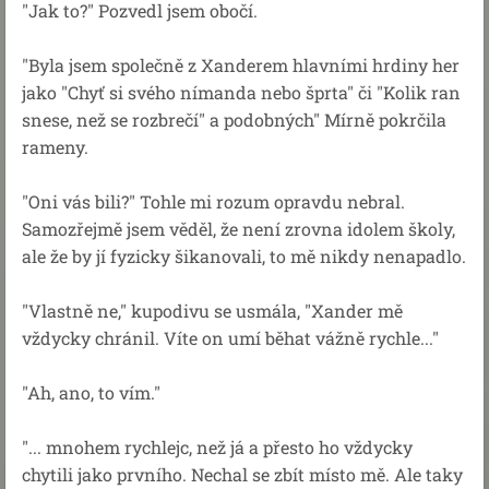
"Jak to?" Pozvedl jsem obočí.
"Byla jsem společně z Xanderem hlavními hrdiny her
jako "Chyť si svého nímanda nebo šprta" či "Kolik ran
snese, než se rozbrečí" a podobných" Mírně pokrčila
rameny.
"Oni vás bili?" Tohle mi rozum opravdu nebral.
Samozřejmě jsem věděl, že není zrovna idolem školy,
ale že by jí fyzicky šikanovali, to mě nikdy nenapadlo.
"Vlastně ne," kupodivu se usmála, "Xander mě
vždycky chránil. Víte on umí běhat vážně rychle..."
"Ah, ano, to vím."
"... mnohem rychlejc, než já a přesto ho vždycky
chytili jako prvního. Nechal se zbít místo mě. Ale taky