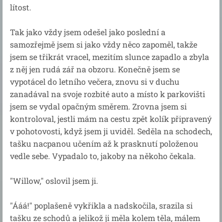
lítost.
Tak jako vždy jsem odešel jako poslední a
samozřejmě jsem si jako vždy něco zapoměl, takže
jsem se třikrát vracel, mezitím slunce zapadlo a zbyla
z něj jen rudá zář na obzoru. Konečně jsem se
vypotácel do letního večera, znovu si v duchu
zanadával na svoje rozbité auto a místo k parkovišti
jsem se vydal opačným směrem. Zrovna jsem si
kontroloval, jestli mám na cestu zpět kolík připravený
v pohotovosti, když jsem ji uviděl. Seděla na schodech,
tašku nacpanou učením až k prasknutí položenou
vedle sebe. Vypadalo to, jakoby na někoho čekala.
"Willow," oslovil jsem ji.
"Ááá!" poplašeně vykřikla a nadskočila, srazila si
tašku ze schodů a jelikož ji měla kolem těla, málem