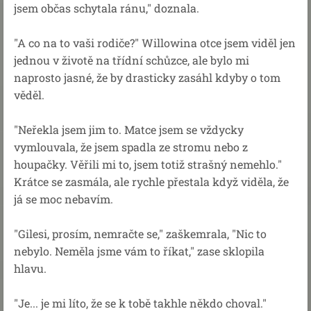
jsem občas schytala ránu," doznala.
"A co na to vaši rodiče?" Willowina otce jsem viděl jen
jednou v životě na třídní schůzce, ale bylo mi
naprosto jasné, že by drasticky zasáhl kdyby o tom
věděl.
"Neřekla jsem jim to. Matce jsem se vždycky
vymlouvala, že jsem spadla ze stromu nebo z
houpačky. Věřili mi to, jsem totiž strašný nemehlo."
Krátce se zasmála, ale rychle přestala když viděla, že
já se moc nebavím.
"Gilesi, prosím, nemračte se," zaškemrala, "Nic to
nebylo. Neměla jsme vám to říkat," zase sklopila
hlavu.
"Je... je mi líto, že se k tobě takhle někdo choval."