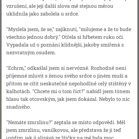
vzrušení, ale její další slova mě stejnou měrou
uklidnila jako zabolela u srdce.
"Myslela jsem, že se," zajíknutí, "milujeme a že to bude
všechno jednou dobrý." Otřela si hřbetem ruku oči.
Vypadala už o poznání klidnější, jakoby smířená s
nezvratným osudem.
"Echrm," odkašlal jsem si nervózně. Rozhodně není
příjemné mluvit s ženou svého srdce o jiném muži a
přitom se cítit neskutečně nepohodlně celý stištěný v
kalhotách. "Chcete mi o tom říct?" nabídl jsem tónem
hlasu tak otcovským, jak jsem dokázal. Nebylo to nic
snadného.
"Nemáte zmrzlinu?" zeptala se místo odpovědi. Měl
jsem zmrzlinu, vanilkovou, ale představa že jí teď
uvidím, jak ji slízává ze lžičky na mě byla moc.