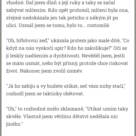
vhodné. Dal jsem dlaň z její ruky a taky se začal
zabývat mlčením. Kdo opět prolomil, mlčení byla ona,
zřejmě nedokázala jen tak potichu s někým jít po
ulici. Usmál jsem se tomu, bylo to... roztomilé.
"Oh, hřbitovní zeď," ukázala prstem jako malé dítě, "Co
když na nás vyskočí upír? Kdo ho zakolíkuje?" Oči se
jí leskly nadšením a dychtivostí. Nevěděl jsem, jestli
se mám usmát, nebo být přísný, protože chce riskovat
život. Nakonec jsem zvolil úsměv.
"Já ho zabiju a vy budete utíkat, seč vám nohy stačí,"
rozhodl jsem se takticky obětovat.
"Oh," to rozhodně znělo zklamaně, "Utíkat umím taky
skvěle. Vlastně jsem většinu dětství nedělala nic
jiného."