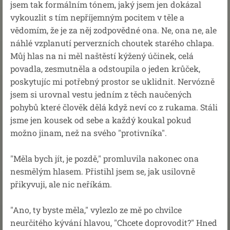
jsem tak formálním tónem, jaký jsem jen dokázal
vykouzlit s tím nepříjemným pocitem v těle a
vědomím, že je za něj zodpovědné ona. Ne, ona ne, ale
náhlé vzplanutí perverzních choutek starého chlapa.
Můj hlas na ni měl naštěstí kýžený účinek, celá
povadla, zesmutněla a odstoupila o jeden krůček,
poskytujíc mi potřebný prostor se uklidnit. Nervózně
jsem si urovnal vestu jedním z těch naučených
pohybů které člověk dělá když neví co z rukama. Stáli
jsme jen kousek od sebe a každý koukal pokud
možno jinam, než na svého "protivníka".
"Měla bych jít, je pozdě," promluvila nakonec ona
nesmělým hlasem. Přistihl jsem se, jak usilovně
přikyvuji, ale nic neříkám.
"Ano, ty byste měla," vylezlo ze mě po chvilce
neurčitého kývání hlavou, "Chcete doprovodit?" Hned