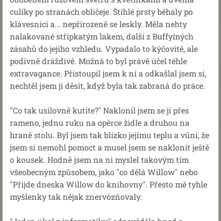
culíky po stranách obličeje. Štíhlé prsty běhaly po
klávesnici a... nepřirozeně se leskly. Měla nehty
nalakované střípkatým lakem, další z Buffyiných
zásahů do jejího vzhledu. Vypadalo to kýčovitě, ale
podivně dráždivě. Možná to byl právě účel téhle
extravagance. Přistoupil jsem k ní a odkašlal jsem si,
nechtěl jsem ji děsit, když byla tak zabraná do práce.
"Co tak usilovně kutíte?" Naklonil jsem se jí přes
rameno, jednu ruku na opěrce židle a druhou na
hraně stolu. Byl jsem tak blízko jejímu teplu a vůni, že
jsem si nemohl pomoct a musel jsem se naklonit ještě
o kousek. Hodně jsem na ni myslel takovým tím
všeobecným způsobem, jako "co dělá Willow" nebo
"Přijde dneska Willow do knihovny". Přesto mě tyhle
myšlenky tak nějak znervózňovaly.