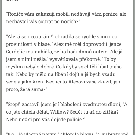
"Rodiče vám zakazují mobil, nedávají vám peníze, ale
nechávají vás courat po nocích?"
"Ale já se necourám!" ohradila se rychle s mírnou
provinilostí v hlase, "Alex mě měl doprovodit, jenže
Cordelie mu nabídla, že ho hodí domů autem. Ale já
jsem s nimi nešla," vysvětlovala překotně, "To by
myslím nebylo dobré. Co kdyby se chtěli líbat ,nebo
tak. Nebo by mělo na líbání dojít a já bych vzadu
seděla jako křen. Nechci to Alexovi zase zkazit, jen
proto, že já sama-"
"Stop!" zastavil jsem její blábolení zvednutou dlaní, "A
co jste chtěla dělat, Willow? Sedět tu až do zítřka?
Nebo než si pro vás dojede policie?"
"No... já vlastně nevím," sklonila hlavu, "A vy byste mě