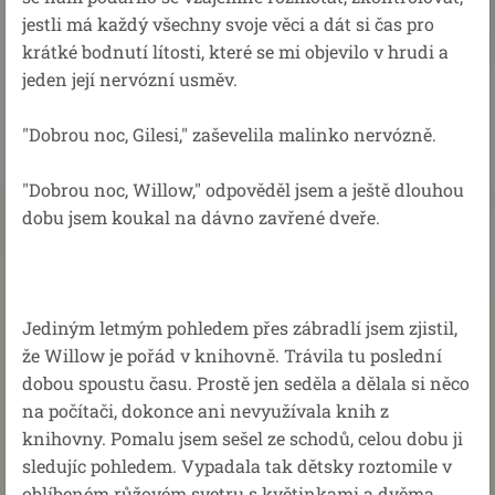
jestli má každý všechny svoje věci a dát si čas pro
krátké bodnutí lítosti, které se mi objevilo v hrudi a
jeden její nervózní usměv.
"Dobrou noc, Gilesi," zaševelila malinko nervózně.
"Dobrou noc, Willow," odpověděl jsem a ještě dlouhou
dobu jsem koukal na dávno zavřené dveře.
Jediným letmým pohledem přes zábradlí jsem zjistil,
že Willow je pořád v knihovně. Trávila tu poslední
dobou spoustu času. Prostě jen seděla a dělala si něco
na počítači, dokonce ani nevyužívala knih z
knihovny. Pomalu jsem sešel ze schodů, celou dobu ji
sledujíc pohledem. Vypadala tak dětsky roztomile v
oblíbeném růžovém svetru s květinkami a dvěma