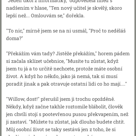
"Jeden úkol z informatiky," odpověděla hned s
nadšením v hlase, "Ten nový učitel je skvělý, skoro
lepší než... Omlouvám se," dořekla.
"To nic," mírně jsem se na ni usmál, "Proč to neděláš
doma?"
"Překážím vám tady? Jistěže překážím," horem pádem
si začala sklízet učebnice, "Musíte tu zůstat, když
jsem tu já a to určitě nechcete, protože máte osobní
život. A když ho někdo, jako já nemá, tak si musí
poradit jinak a pak otravuje ostatní lidi co ho mají...."
"Willow, dost!" přerušil jsem ji trochu opožděně.
Někdy, když začne takhle roztomile blábolit, člověk
jen chvíli stojí s pootevřenou pusou překvapením, než
ji zastaví. "Můžete tu zůstat, jak dlouho budete chtít.
Můj osobní život se taky sestává jen z toho, že si