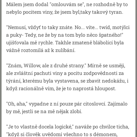
Málem jsem dodal "omlouvám se", ne rozhodně by to
nebylo pocitem viny, že jsem byl,taky takový tyran.
"Nemusí, vždyť to taky znáte. No... víte... twíd, motýlci
a puky- Tedy, ne že by na tom bylo něco špatného!"
ujišťovala mě rychle. Takhle zmateně blábolící byla
vážně roztomilá až k zulíbání.
"Znám, Willow, ale z druhé strany." Mírně se usměji,
ale zvláštní pachuti viny a pocitu zodpovědnosti za
týrání, kterému byla vystavena, se zbavit nedokážu, i
když racionálně vím, že je to naprostá hloupost.
"Oh, aha," vypadne z ní pouze pár citoslovcí. Zajímalo
by mě, jestli se na mě nějak zlobí.
"Je to vlastně docela logické," naváže po chvilce ticha,
"když si člověk uvědomí všechno to s démonem,