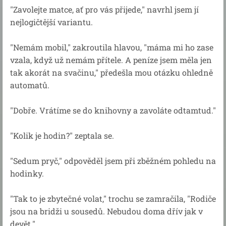
"Zavolejte matce, ať pro vás přijede," navrhl jsem jí
nejlogičtější variantu.
"Nemám mobil," zakroutila hlavou, "máma mi ho zase
vzala, když už nemám přítele. A peníze jsem měla jen
tak akorát na svačinu," předešla mou otázku ohledně
automatů.
"Dobře. Vrátíme se do knihovny a zavoláte odtamtud."
"Kolik je hodin?" zeptala se.
"Sedum pryč," odpověděl jsem při zběžném pohledu na
hodinky.
"Tak to je zbytečné volat," trochu se zamračila, "Rodiče
jsou na bridži u sousedů. Nebudou doma dřív jak v
devět."