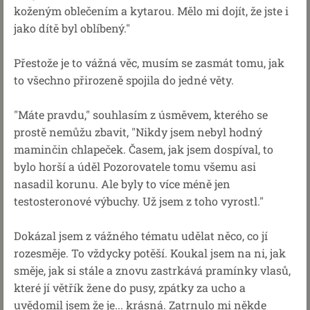
koženým oblečením a kytarou. Mělo mi dojít, že jste i
jako dítě byl oblíbený."
Přestože je to vážná věc, musím se zasmát tomu, jak
to všechno přirozeně spojila do jedné věty.
"Máte pravdu," souhlasím z úsměvem, kterého se
prostě nemůžu zbavit, "Nikdy jsem nebyl hodný
maminčin chlapeček. Časem, jak jsem dospíval, to
bylo horší a úděl Pozorovatele tomu všemu asi
nasadil korunu. Ale byly to více méně jen
testosteronové výbuchy. Už jsem z toho vyrostl."
Dokázal jsem z vážného tématu udělat něco, co jí
rozesměje. To vždycky potěší. Koukal jsem na ni, jak
směje, jak si stále a znovu zastrkává pramínky vlasů,
které jí větřík žene do pusy, zpátky za ucho a
uvědomil jsem že je... krásná. Zatrnulo mi někde