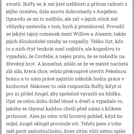
zvratů. Buffy se, k mé jisté nelibosti a přitom radosti z
jejího úsměvu, dala znovu dohromady s Angelem.
Opravdu se mi to nelíbilo, ale zář v jejích očích mě
vždycky zastavila v tom, bych jí přemlouval. Provalil
se jakýsi tajný románek mezi Willow a Alexem, takže
jejich dlouhodobé zstahy se rozpadly. Těžko říct, kdo
to z nich čtyř tenkrát nesl nejhůře, ale kupodivu to
vypadalo, že Cordelie, a nejen proto, že se nabodla na
dřevěný hrot. A konečně, zdálo se že ve městě narůstá
zlá síla, která chce, velmi překvapivě otevřít Pekelnou
bránu a to nám právě zajistilo několik hodin práce v
knihovně. Nakonec to celá rozpustila Buffy, když si
pro ni přišel Angel, aby společně vyrazili na hlídku.
Upír se celou dobu držel těsně u dveří a vypadalo to,
jakoby se chystal každou chvíli před námi s křikem
prchnout. Alex po něm vrhl hrozivý pohled, když ho
míjel, Angel sklopil provinile oči. Tehdy jsem z toho
měl pocit zadostiučinění, dnes cítím vůči němu spíše