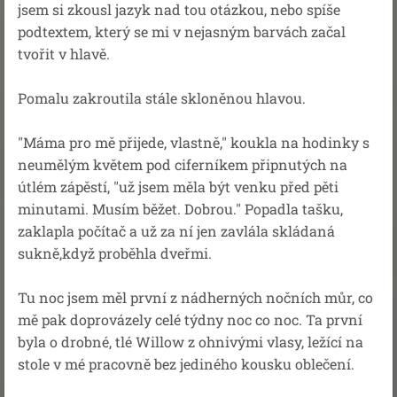
jsem si zkousl jazyk nad tou otázkou, nebo spíše
podtextem, který se mi v nejasným barvách začal
tvořit v hlavě.
Pomalu zakroutila stále skloněnou hlavou.
"Máma pro mě přijede, vlastně," koukla na hodinky s
neumělým květem pod ciferníkem připnutých na
útlém zápěstí, "už jsem měla být venku před pěti
minutami. Musím běžet. Dobrou." Popadla tašku,
zaklapla počítač a už za ní jen zavlála skládaná
sukně,když proběhla dveřmi.
Tu noc jsem měl první z nádherných nočních můr, co
mě pak doprovázely celé týdny noc co noc. Ta první
byla o drobné, tlé Willow z ohnivými vlasy, ležící na
stole v mé pracovně bez jediného kousku oblečení.