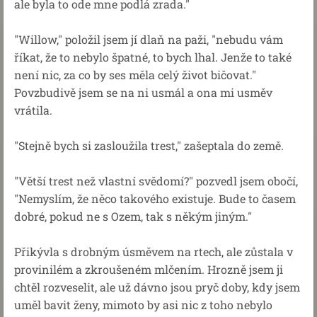
ale byla to ode mne podlá zrada."
"Willow," položil jsem jí dlaň na paži, "nebudu vám
říkat, že to nebylo špatné, to bych lhal. Jenže to také
není nic, za co by ses měla celý život bičovat."
Povzbudivě jsem se na ni usmál a ona mi usměv
vrátila.
"Stejně bych si zasloužila trest," zašeptala do země.
"Větší trest než vlastní svědomí?" pozvedl jsem obočí,
"Nemyslím, že něco takového existuje. Bude to časem
dobré, pokud ne s Ozem, tak s někým jiným."
Přikývla s drobným úsměvem na rtech, ale zůstala v
provinilém a zkroušeném mlčením. Hrozně jsem ji
chtěl rozveselit, ale už dávno jsou pryč doby, kdy jsem
uměl bavit ženy, mimoto by asi nic z toho nebylo