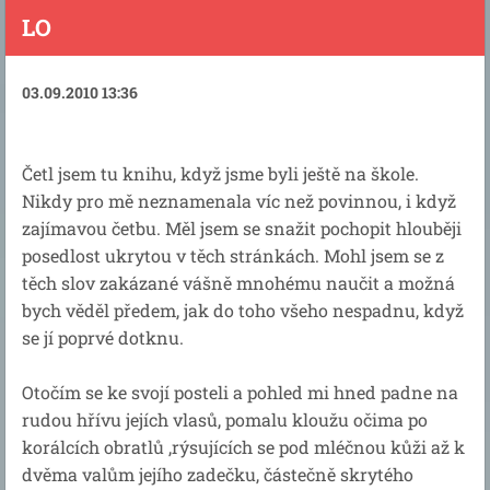
LO
03.09.2010 13:36
Četl jsem tu knihu, když jsme byli ještě na škole.
Nikdy pro mě neznamenala víc než povinnou, i když
zajímavou četbu. Měl jsem se snažit pochopit hlouběji
posedlost ukrytou v těch stránkách. Mohl jsem se z
těch slov zakázané vášně mnohému naučit a možná
bych věděl předem, jak do toho všeho nespadnu, když
se jí poprvé dotknu.
Otočím se ke svojí posteli a pohled mi hned padne na
rudou hřívu jejích vlasů, pomalu kloužu očima po
korálcích obratlů ,rýsujících se pod mléčnou kůži až k
dvěma valům jejího zadečku, částečně skrytého