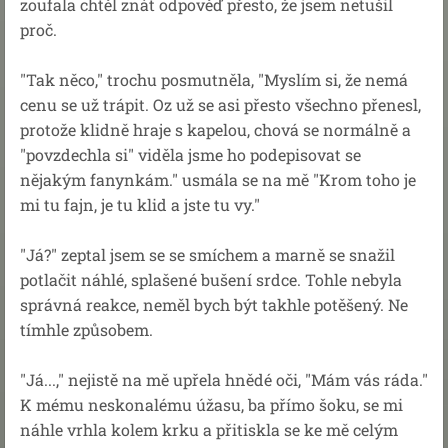
zoufala chtěl znát odpověď přesto, že jsem netušil
proč.
"Tak něco," trochu posmutněla, "Myslím si, že nemá
cenu se už trápit. Oz už se asi přesto všechno přenesl,
protože klidně hraje s kapelou, chová se normálně a
"povzdechla si" viděla jsme ho podepisovat se
nějakým fanynkám." usmála se na mě "Krom toho je
mi tu fajn, je tu klid a jste tu vy."
"Já?" zeptal jsem se se smíchem a marně se snažil
potlačit náhlé, splašené bušení srdce. Tohle nebyla
správná reakce, neměl bych být takhle potěšený. Ne
tímhle způsobem.
"Já...," nejistě na mě upřela hnědé oči, "Mám vás ráda."
K mému neskonalému úžasu, ba přímo šoku, se mi
náhle vrhla kolem krku a přitiskla se ke mě celým