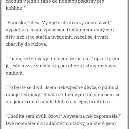
chodím v jednu ráno do nonstop pekárny pro
koblihu."
"Panečku,Gilesi! Vy žijete ale divoký noční život,"
vypadl z ní svým způsobem trošku nemravný žert
dřív, než si to stačila uvědomit, načež se jí tváře
zbarvily do růžova.
"Tuším, že ten váš je neméně vzrušující," oplatil jsem
jí, ještě než se stačila už podruhé za jediný rozhovor
omluvit.
"To byste se divil. Jsem nebezpečné děvče, o půlnoci
rabuju ledničky." Smála se, takovým tím smíchem, co
zní jako vrnění někde hluboko v jejím hrudníku.
"Chodíte sem kvůli Ozovi? Abyste na něj zapomněla?"
Dvě neomalené a indiskrétní otázky, na které jsem