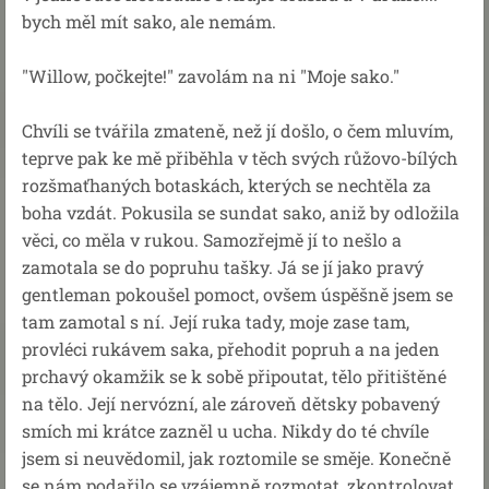
bych měl mít sako, ale nemám.
"Willow, počkejte!" zavolám na ni "Moje sako."
Chvíli se tvářila zmateně, než jí došlo, o čem mluvím,
teprve pak ke mě přiběhla v těch svých růžovo-bílých
rozšmaťhaných botaskách, kterých se nechtěla za
boha vzdát. Pokusila se sundat sako, aniž by odložila
věci, co měla v rukou. Samozřejmě jí to nešlo a
zamotala se do popruhu tašky. Já se jí jako pravý
gentleman pokoušel pomoct, ovšem úspěšně jsem se
tam zamotal s ní. Její ruka tady, moje zase tam,
provléci rukávem saka, přehodit popruh a na jeden
prchavý okamžik se k sobě připoutat, tělo přitištěné
na tělo. Její nervózní, ale zároveň dětsky pobavený
smích mi krátce zazněl u ucha. Nikdy do té chvíle
jsem si neuvědomil, jak roztomile se směje. Konečně
se nám podařilo se vzájemně rozmotat, zkontrolovat,