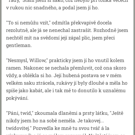
v rukou nic snadného, a podal jsem jí ho.
"To si nemůžu vzít," odmítla překvapivě docela
rezolutně, ale já se nenechal zastrašit. Rozhodně jsem
nechtěl mít na svědomí její zápal plic, jsem přeci
gentleman.
"Nesmysl, Willow," prakticky jsem jí ho vnutil kolem
ramen. Nakonec se nechala přemluvit, což ona skoro
vždy, a oblékla si ho. Její hubená postava se v mém
velkém saku ztrácela, rukávy jí byly dlouhé a měla ho
spíše jako kabát, ale i tak mě to donutilo k uznalému
pokývání.
"Páni, twíd," zkoumala dlaněmi a prsty látku, "Ještě
nikdy jsem ho na sobě neměla. Je takovej...
twídovitej." Pozvedla ke mně tu svou tvář á la