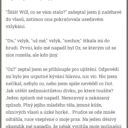
"Šššš! Will, co se vám stalo?" zašeptal jsem jí naléhavě
do vlasů, zatímco ona pokračovala usedavém
vzlykání.
"On," vzlyk, "už mě," vzlyk, "nechce," štkala mi do
hrudi. První, kdo mě napadl byl Oz, se kterým už se
sice rozešla, ale kdo jiný.
"Oz?" zeptal jsem se přihlouple pro ujištění. Odpovědí
mi bylo jen urputné kývání hlavou, nic víc. Nic jsem
neříkal, nebylo co, nebo jsem spíše nevěděl co říct.
Jak utěšit sedmnáctiletou dívku, po které toužíte?
Jeden způsob mě napadl. Nemravný a zakázaný
způsob. Plný jejího mladého těla, jemné kůže,
ohnivých vlasů a úzké horké... Prudce se ode mněe
odtáhla, ruce vzepřené o moje prsa. Na jeden děsivý
okamžik mě napadlo, že nějak vycítila moje počínající