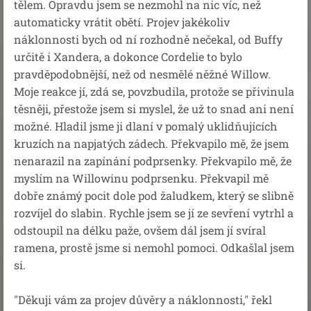
tělem. Opravdu jsem se nezmohl na nic víc, než
automaticky vrátit obětí. Projev jakékoliv
náklonnosti bych od ní rozhodně nečekal, od Buffy
určitě i Xandera, a dokonce Cordelie to bylo
pravděpodobnější, než od nesmělé něžné Willow.
Moje reakce jí, zdá se, povzbudila, protože se přivinula
těsněji, přestože jsem si myslel, že už to snad ani není
možné. Hladil jsme ji dlaní v pomalý uklidňujících
kruzích na napjatých zádech. Překvapilo mě, že jsem
nenarazil na zapínání podprsenky. Překvapilo mě, že
myslím na Willowinu podprsenku. Překvapil mě
dobře známý pocit dole pod žaludkem, který se slibně
rozvíjel do slabin. Rychle jsem se jí ze sevření vytrhl a
odstoupil na délku paže, ovšem dál jsem jí svíral
ramena, prostě jsme si nemohl pomoci. Odkašlal jsem
si.
"Děkuji vám za projev důvěry a náklonnosti," řekl