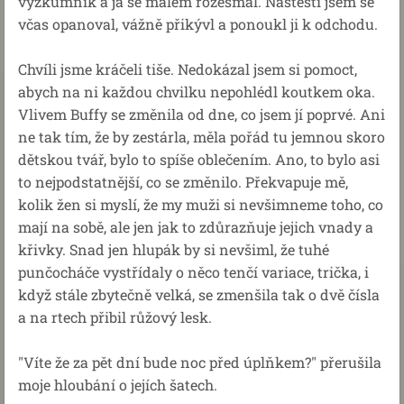
výzkumník a já se málem rozesmál. Naštěstí jsem se
včas opanoval, vážně přikývl a ponoukl ji k odchodu.
Chvíli jsme kráčeli tiše. Nedokázal jsem si pomoct,
abych na ni každou chvilku nepohlédl koutkem oka.
Vlivem Buffy se změnila od dne, co jsem jí poprvé. Ani
ne tak tím, že by zestárla, měla pořád tu jemnou skoro
dětskou tvář, bylo to spíše oblečením. Ano, to bylo asi
to nejpodstatnější, co se změnilo. Překvapuje mě,
kolik žen si myslí, že my muži si nevšimneme toho, co
mají na sobě, ale jen jak to zdůrazňuje jejich vnady a
křivky. Snad jen hlupák by si nevšiml, že tuhé
punčocháče vystřídaly o něco tenčí variace, trička, i
když stále zbytečně velká, se zmenšila tak o dvě čísla
a na rtech přibil růžový lesk.
"Víte že za pět dní bude noc před úplňkem?" přerušila
moje hloubání o jejích šatech.