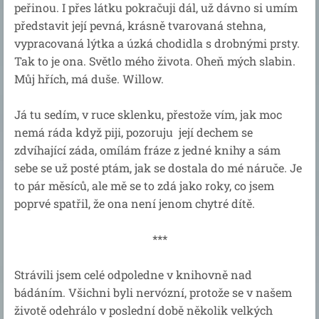
peřinou. I přes látku pokračuji dál, už dávno si umím
představit její pevná, krásně tvarovaná stehna,
vypracovaná lýtka a úzká chodidla s drobnými prsty.
Tak to je ona. Světlo mého života. Oheň mých slabin.
Můj hřích, má duše. Willow.
Já tu sedím, v ruce sklenku, přestože vím, jak moc
nemá ráda když piji, pozoruju její dechem se
zdvíhající záda, omílám fráze z jedné knihy a sám
sebe se už posté ptám, jak se dostala do mé náruče. Je
to pár měsíců, ale mě se to zdá jako roky, co jsem
poprvé spatřil, že ona není jenom chytré dítě.
***
Strávili jsem celé odpoledne v knihovně nad
bádáním. Všichni byli nervózní, protože se v našem
životě odehrálo v poslední době několik velkých