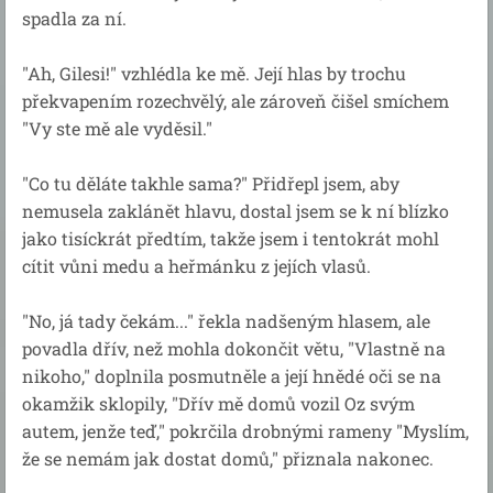
spadla za ní.
"Ah, Gilesi!" vzhlédla ke mě. Její hlas by trochu
překvapením rozechvělý, ale zároveň čišel smíchem
"Vy ste mě ale vyděsil."
"Co tu děláte takhle sama?" Přidřepl jsem, aby
nemusela zaklánět hlavu, dostal jsem se k ní blízko
jako tisíckrát předtím, takže jsem i tentokrát mohl
cítit vůni medu a heřmánku z jejích vlasů.
"No, já tady čekám..." řekla nadšeným hlasem, ale
povadla dřív, než mohla dokončit větu, "Vlastně na
nikoho," doplnila posmutněle a její hnědé oči se na
okamžik sklopily, "Dřív mě domů vozil Oz svým
autem, jenže teď," pokrčila drobnými rameny "Myslím,
že se nemám jak dostat domů," přiznala nakonec.